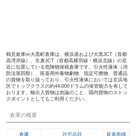
鶴見倉庫㈱大黒町倉庫は、横浜港および大黒JCT（首都
高湾岸線）、生麦JCT（首都高横羽線・横浜北線）の至
近に位置している危険物保税倉庫です。引火性液体（消
防法第四類）、医薬用外毒物劇物、指定可燃物、普通品
の貨物を取り扱っており、引火性液体においては京浜地
区でトップクラスの約44,000ドラムの保管能力を有して
おります。輸出入貨物は勿論のこと、国内貨物のストッ
クポイントとしてもご利用ください。
倉庫の概要
倉庫
許可品目
延床面積