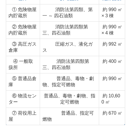
① 危険物屋
消防法第四類、第
約 990 ㎡
内貯蔵所
一 ～ 四石油類
× 3 棟
② 危険物屋
消防法第四類第
約 990 ㎡
内貯蔵所
三、四石油類
× 4 棟
③ 高圧ガス
圧縮ガス、液化ガ
約 992 ㎡
倉庫
ス
④ 一般取
消防法第四類第
約 400 ㎡
扱所
三、四石油類
⑤ 普通品倉
普通品、毒物・劇
約 990 ㎡
庫
物、指定可燃物
⑥ 物流セン
普通品、毒物・劇物、指
約 10,60
ター
定可燃物
0 ㎡
⑦ 荷役用上
普通品、指定可
約 670 ㎡
屋
燃物