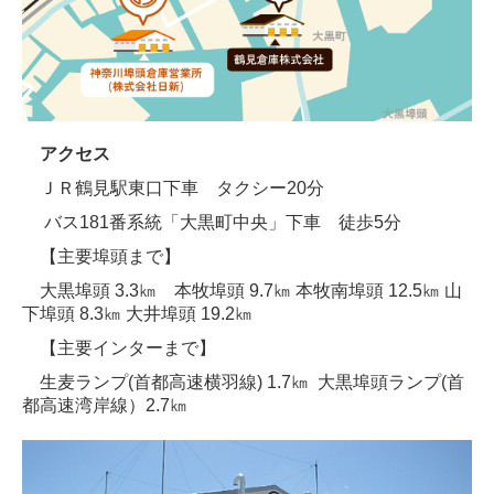
アクセス
ＪＲ鶴見駅東口下車 タクシー20分
バス181番系統「大黒町中央」下車 徒歩5分
【主要埠頭まで】
大黒埠頭 3.3㎞ 本牧埠頭 9.7㎞ 本牧南埠頭 12.5㎞ 山
下埠頭 8.3㎞ 大井埠頭 19.2㎞
【主要インターまで】
生麦ランプ(首都高速横羽線) 1.7㎞ 大黒埠頭ランプ(首
都高速湾岸線）2.7㎞