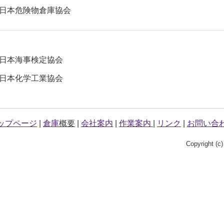
日本危険物倉庫協会
日本海事検定協会
日本化学工業協会
ップページ
|
倉庫
概要
|
会社案内
|
作業案内
|
リンク
|
お問い合
Copyright (c